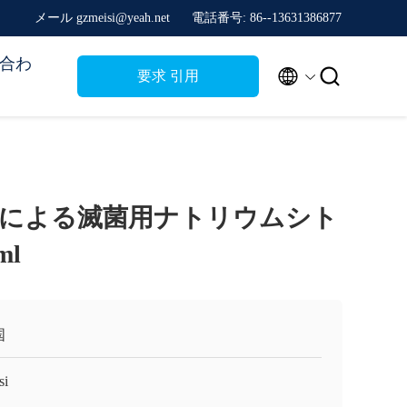
メール gzmeisi@yeah.net
電話番号: 86--13631386877
合わ


要求 引用
による滅菌用ナトリウムシト
ml
国
si