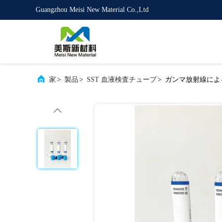
Guangzhou Meisi New Material Co.,Ltd
家
>
製品
>
SST 血液検査チューブ
>
ガンマ放射線による