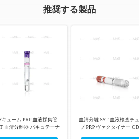
推奨する製品
バキューム PRP 血液採集管
血清分離 SST 血液検査チ
ST 血清分離器 バキュテーナ
ブ PRP ヴァクタイナー O
ー