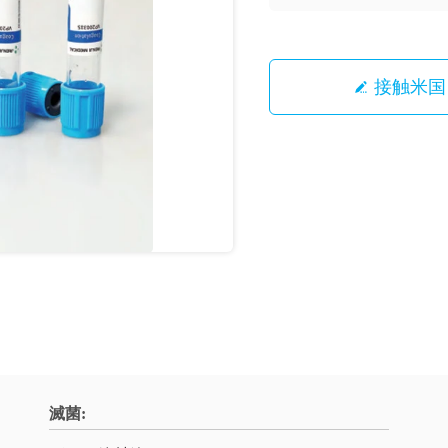
接触米国
滅菌: