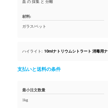
血 の 採集 と 分離
材料:
ガラス/ペット
10mlナトリウムシトラート 消毒用
ハイライト:
支払いと送料の条件
最小注文数量
1kg