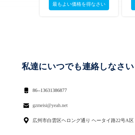
最もよい価格を得なさい
私達にいつでも連絡しなさい

86--13631386877

gzmeisi@yeah.net

広州市白雲区ヘロング通り ヘータイ路22号A区 2