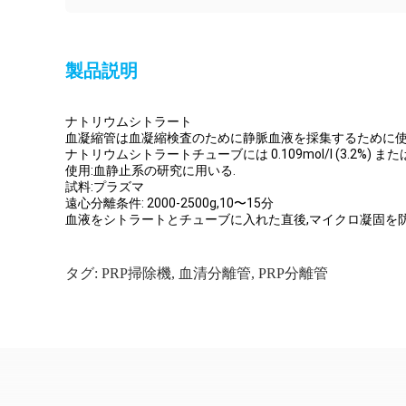
製品説明
ナトリウムシトラート
血凝縮管は血凝縮検査のために静脈血液を採集するために使
ナトリウムシトラートチューブには 0.109mol/l (3.2%) また
使用:血静止系の研究に用いる.
試料:プラズマ
遠心分離条件: 2000-2500g,10〜15分
血液をシトラートとチューブに入れた直後,マイクロ凝固を
タグ:
PRP掃除機
,
血清分離管
,
PRP分離管