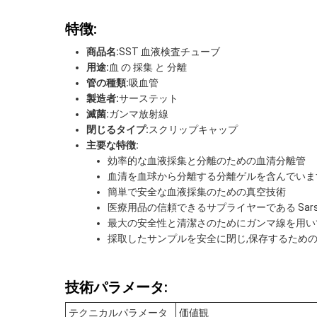
特徴:
商品名:
SST 血液検査チューブ
用途:
血 の 採集 と 分離
管の種類:
吸血管
製造者:
サーステット
滅菌:
ガンマ放射線
閉じるタイプ:
スクリップキャップ
主要な特徴:
効率的な血液採集と分離のための血清分離管
血清を血球から分離する分離ゲルを含んでいま
簡単で安全な血液採集のための真空技術
医療用品の信頼できるサプライヤーである Sars
最大の安全性と清潔さのためにガンマ線を用い
採取したサンプルを安全に閉じ,保存するため
技術パラメータ:
テクニカルパラメータ
価値観