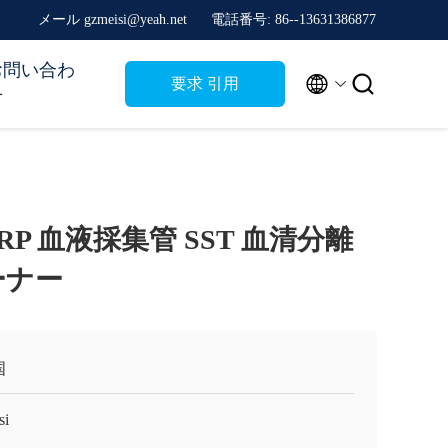
メール gzmeisi@yeah.net
電話番号: 86--13631386877
お問い合わ


要求 引用
せ
RP 血液採集管 SST 血清分離
ーナー
国
si