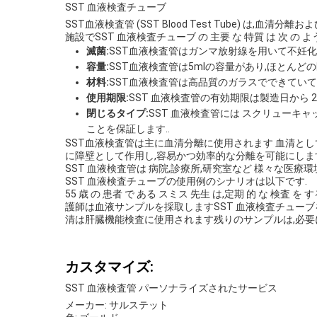
SST 血液検査チューブ
SST血液検査管 (SST Blood Test Tube) 
施設でSST 血液検査チューブ の 主要 な 特質 は 次 の よう
滅菌:
SST血液検査管はガンマ放射線を用いて不妊化
容量:
SST血液検査管は5mlの容量があり,ほとん
材料:
SST血液検査管は高品質のガラスでできていて
使用期限:
SST 血液検査管の有効期限は製造日から 
閉じるタイプ:
SST 血液検査管には スクリューキ
ことを保証します..
SST血液検査管は主に血清分離に使用されます 血清と
に障壁として作用し,容易かつ効率的な分離を可能にしま
SST 血液検査管は 病院,診療所,研究室など 様々な医
SST 血液検査チューブの使用例のシナリオは以下です.
55 歳 の 患者 で ある スミス 先生 は,定期 的 な 検査 を 
護師は血液サンプルを採取しますSST 血液検査チュー
清は肝臓機能検査に使用されます残りのサンプルは,必要
カスタマイズ:
SST 血液検査管 パーソナライズされたサービス
メーカー: サルステット