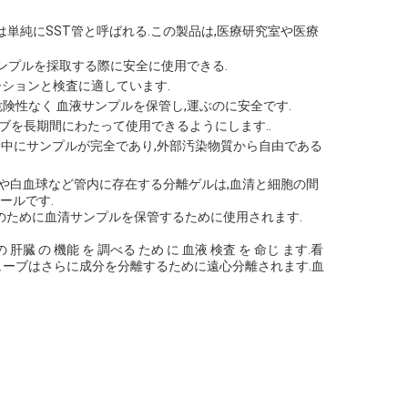
,または単純にSST管と呼ばれる.この製品は,医療研究室や医療
ンプルを採取する際に安全に使用できる.
ーションと検査に適しています.
険性なく 血液サンプルを保管し,運ぶのに安全です.
ーブを長期間にわたって使用できるようにします..
保管中にサンプルが完全であり,外部汚染物質から自由である
や白血球など管内に存在する分離ゲルは,血清と細胞の間
ールです.
目的のために血清サンプルを保管するために使用されます.
 の 肝臓 の 機能 を 調べる ため に 血液 検査 を 命じ ます.看
ューブはさらに成分を分離するために遠心分離されます.血