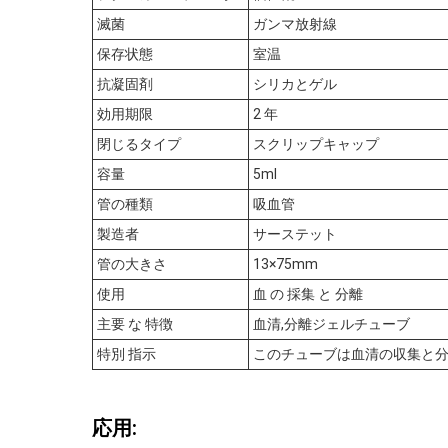
滅菌
ガンマ放射線
保存状態
室温
抗凝固剤
シリカとゲル
効用期限
2 年
閉じるタイプ
スクリップキャップ
容量
5ml
管の種類
吸血管
製造者
サーステット
管の大きさ
13×75mm
使用
血 の 採集 と 分離
主要 な 特徴
血清,分離ジェルチューブ
特別 指示
このチューブは血清の収集と分
応用: