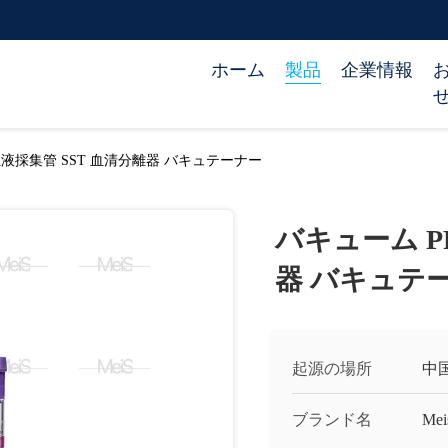
ホーム
製品
企業情報
血液採集管 SST 血清分離器 バキュテーナー
バキューム P
器 バキュテ
起源の場所
中
ブランド名
Mei