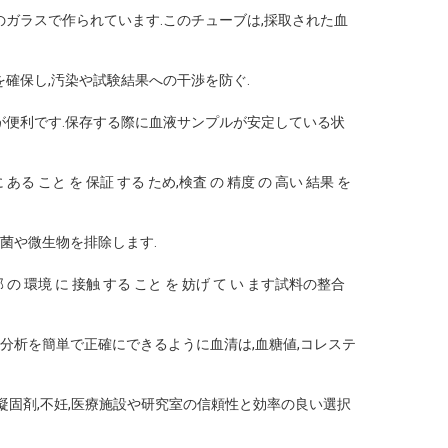
のガラスで作られています.このチューブは,採取された血
確保し,汚染や試験結果への干渉を防ぐ.
とが便利です.保存する際に血液サンプルが安定している状
こと を 保証 する ため,検査 の 精度 の 高い 結果 を
菌や微生物を排除します.
環境 に 接触 する こと を 妨げ て い ます試料の整合
分析を簡単で正確にできるように血清は,血糖値,コレステ
抗凝固剤,不妊,医療施設や研究室の信頼性と効率の良い選択