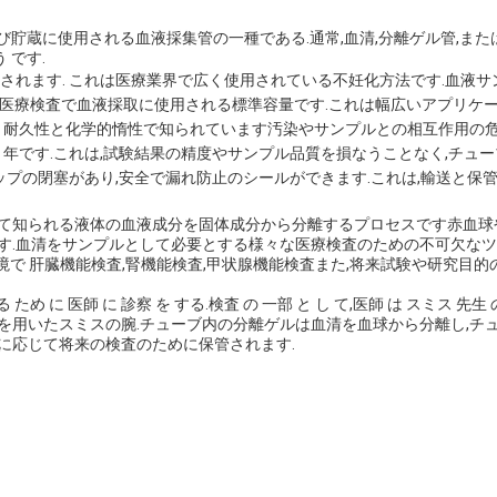
は,血清分離および貯蔵に使用される血液採集管の一種である.通常,血清,分離ゲル管
 です.
されます. これは医療業界で広く使用されている不妊化方法です.血液サ
どの医療検査で血液採取に使用される標準容量です.これは幅広いアプリケ
 耐久性と化学的惰性で知られています汚染やサンプルとの相互作用の危
2 年です.これは,試験結果の精度やサンプル品質を損なうことなく,チュ
ャップの閉塞があり,安全で漏れ防止のシールができます.これは,輸送と
して知られる液体の血液成分を固体成分から分離するプロセスです赤血球
す.血清をサンプルとして必要とする様々な医療検査のための不可欠なツ
療環境で 肝臓機能検査,腎機能検査,甲状腺機能検査また,将来試験や研究
する ため に 医師 に 診察 を する.検査 の 一部 と し て,医師 は スミス 先生
ブを用いたスミスの腕.チューブ内の分離ゲルは血清を血球から分離し,チ
に応じて将来の検査のために保管されます.