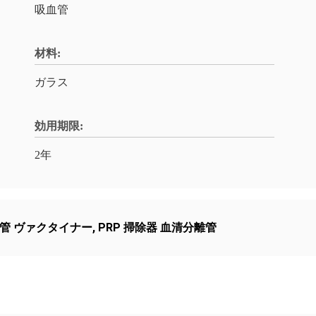
吸血管
材料:
ガラス
効用期限:
2年
管 ヴァクタイナー
,
PRP 掃除器 血清分離管