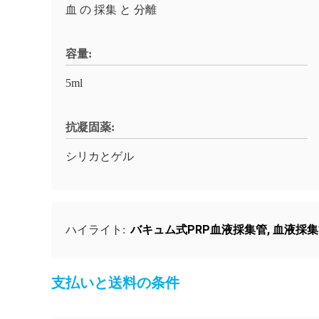
血 の 採集 と 分離
容量:
5ml
抗凝固薬:
シリカとゲル
バキュム式PRP血液採集管
,
血液採集
ハイライト:
支払いと送料の条件