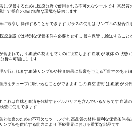
集し,保管するために医療分野で使用される不可欠なツールです. 高品質
設計で 採血の為の無菌な環境を提供します
に観察し,操作することができます.ガラスの使用は,サンプルの整合性を
り,医療施設では特別な保管条件を必要とせずに 管を保管し,輸送するこ
ており,血液の凝固を防ぐのに役立ちます.血液 が 液体 の 状態 に ある 
と分析を可能にします.
理が行われます.血液サンプルや検査結果に影響を与える可能性のある細
チューブに吸い込むことができます.この 真空 密封 は,血液 が 外部 の 
す.これは血球と血清を分離するゲルバリアを含んでいるからです.血清の
検査に使用できます.
集と検査のための不可欠なツールです. 高品質の材料,便利な保管条件,
清サンプルを供給する能力により 医療業界における重要な部品です