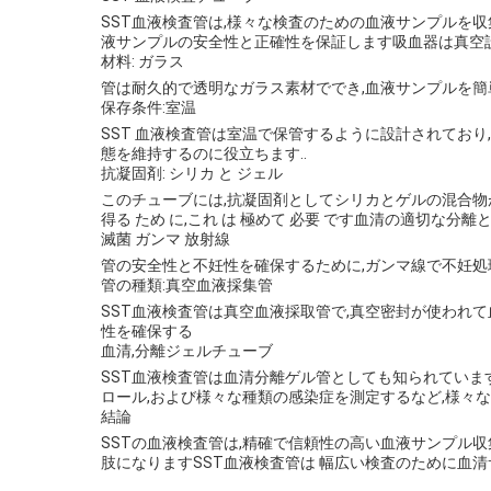
SST血液検査管は,様々な検査のための血液サンプルを収
液サンプルの安全性と正確性を保証します吸血器は真空
材料: ガラス
管は耐久的で透明なガラス素材ででき,血液サンプルを簡単
保存条件:室温
SST 血液検査管は室温で保管するように設計されてお
態を維持するのに役立ちます..
抗凝固剤: シリカ と ジェル
このチューブには,抗凝固剤としてシリカとゲルの混合物が含まれ
得る ため に,これ は 極めて 必要 です血清の適切な分離
滅菌 ガンマ 放射線
管の安全性と不妊性を確保するために,ガンマ線で不妊処
管の種類:真空血液採集管
SST血液検査管は真空血液採取管で,真空密封が使われて血液を
性を確保する
血清,分離ジェルチューブ
SST血液検査管は血清分離ゲル管としても知られていま
ロール,および様々な種類の感染症を測定するなど,様々な
結論
SSTの血液検査管は,精確で信頼性の高い血液サンプル収
肢になりますSST血液検査管は 幅広い検査のために血