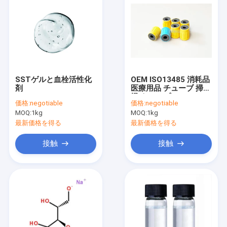
SSTゲルと血栓活性化
OEM ISO13485 消耗品
剤
医療用品 チューブ 掃除
機 キャップ
価格:
negotiable
価格:
negotiable
MOQ:
1kg
MOQ:
1kg
最新価格を得る
最新価格を得る
接触
接触