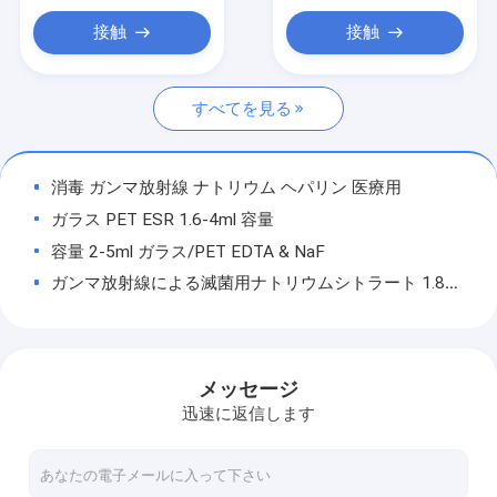
化粧品の原料
接触
接触
PRPチューブ
すべてを見る
血液 採集 管 の 余分 な 材料
消毒 ガンマ放射線 ナトリウム ヘパリン 医療用
ガラス PET ESR 1.6-4ml 容量
容量 2-5ml ガラス/PET EDTA & NaF
ガンマ放射線による滅菌用ナトリウムシトラート 1.8-10ml
血小板豊かなプラズマ/PRP 製品 細胞再生と再構成を加速させる
高純度化粧品原材料 / 183476-82-6 アスコルビルテトライゾパルミタート
一回用血液採集管 PRP 化粧管 一回用真空 滅菌管
メッセージ
色のないから淡い黄色の液体 漂白成分 原材料 VC-IP 183476-82-6
迅速に返信します
放射線 抵抗 性 血液 分離 ゲル 効率 的 で 精密 な 分離 便利 で 安全
安全 で 安定 し て 効果 的 な 血凝固 剤 粉 で 血凝固 を 速める