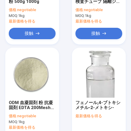
粉 500g 1000g
検査チューブ 隔離ジェ
会社案内
ル オーダーメイド
価格:
negotiable
価格:
negotiable
MOQ:
1kg
MOQ:
1kg
品質管理
最新価格を得る
最新価格を得る
お問い合わせ
接触
接触
見積依頼
血液検査材料
SST 血液検査チューブ
血凝固剤粉
ODM 血凝固剤 粉 抗凝
フェノール,4-ブトキシ
固剤 EDTA 200Mesh-
メチル-2-メトキシ-
血清の分離のゲル
500Mesh
価格:
negotiable
最新価格を得る
医療用品
MOQ:
1kg
最新価格を得る