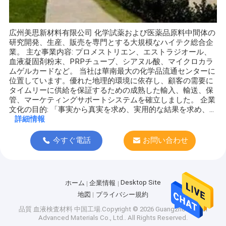
広州美思新材料有限公司 化学試薬および医薬品原料中間体の
研究開発、生産、販売を専門とする大規模なハイテク総合企
業。 主な事業内容: プロメストリエン、エストラジオール、
血液凝固剤粉末、PRPチューブ、シアヌル酸、マイクロカラ
ムゲルカードなど。 当社は華南最大の化学品流通センターに
位置しています。優れた地理的環境に依存し、顧客の需要に
タイムリーに供給を保証するための成熟した輸入、輸送、保
管、マーケティングサポートシステムを確立しました。 企業
文化の目的: 「事実から真実を求め、実用的な結果を求め、...
詳細情報
今すぐ電話
お問い合わせ
Desktop Site
ホーム
企業情報
地図
プライバシー規約
品質
血液検査材料
中国工場.Copyright © 2026 Guangzhou Mersi
Advanced Materials Co., Ltd.. All Rights Reserved.