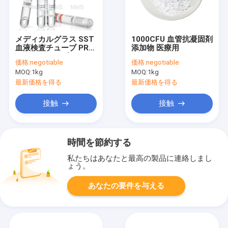
メディカルグラス SST
1000CFU 血管抗凝固剤
血液検査チューブ PRP
添加物 医療用
ジェルチューブ 5ml
価格:
negotiable
価格:
negotiable
MOQ:
1kg
MOQ:
1kg
最新価格を得る
最新価格を得る
接触
接触
時間を節約する
私たちはあなたと最高の製品に連絡しまし
ょう。
あなたの要件を与える