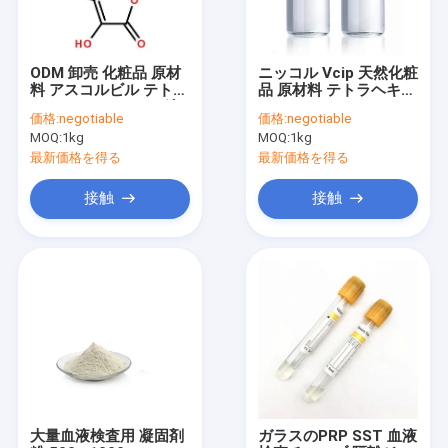
ODM 卸売 化粧品 原材
ニッコル Vcip 天然化粧
料 アスコルビル テトラ
品 原材料 テトラヘキシ
ライソパルミタート液
ルデシルアスコバート
価格:
negotiable
価格:
negotiable
体
液体
MOQ:
1kg
MOQ:
1kg
最新価格を得る
最新価格を得る
接触
接触
ホーム
製品
企業情報
大量血液検査用 凝固剤
ガラスのPRP SST 血液