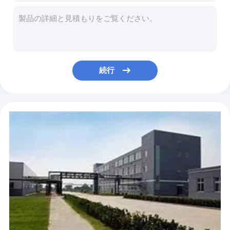
血液 採集 管 の 密封 感 が 優れている 複合 蓋 型 蓋 形 十字 形
EDTA トリポタシウム塩 抗凝固剤 EDTA K3 65501-24-8
純粋な原材料 抗凝固剤 EDTA K2 25102-12-9
一回使用可能な真空血液採集PRPチューブ ACD+GEL 結菌チューブ
一回使用可能な真空型無菌ACD+GEL+HA採血管
続行
一回使用可能な真空ステリル ACD + GEL + BIOTIN 血液採集チューブ
適切な使い捨て用備蓄 パーソナライズド血液採取管分離粘着剤
高純度化合物 ヘパリン ナトリウム 血凝固を遅らせる 9041-08-1
リチウムヘパリン 水溶性白色無形粉末
凝固剤加速器 金型頭蓋骨管 生物化学免疫検査