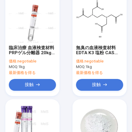
臨床治療 血液検査材料
無臭の血液検査材料
PRPゲル分離器 20kg/
EDTA K3 塩粉 CAS
ドラム
17572-97-3
価格:
negotiable
価格:
negotiable
MOQ:
1kg
MOQ:
1kg
最新価格を得る
最新価格を得る
接触
接触