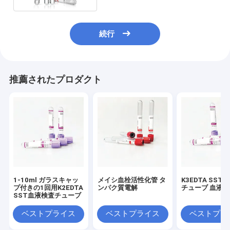
続行
推薦されたプロダクト
1-10ml ガラスキャッ
メイシ血栓活性化管 タ
K3EDTA SST
プ付きの1回用K2EDTA
ンパク質電解
チューブ 血液
SST血液検査チューブ
ベストプライス
ベストプライス
ベストプラ